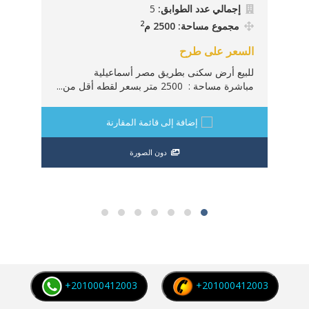
إجمالي عدد الطوابق:
5
م
2
مجموع مساحة: 2500 م
السع
السعر على طرح
:
للبيع أرض سكنى بطريق مصر أسماعيلية
لقطه
مباشرة مساحة : 2500 متر بسعر لقطه أقل من...
إضافة إلى قائمة المقارنة
دون الصورة
+201000412003
+201000412003