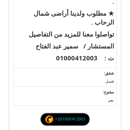
.
★ مطلوب ولدينا أراضى شمال
الرحاب .
تواصلوا معنا للمزيد من التفاصيل
المستشار / سمير عبد الفتاح
ت : 01000412003
شقق:
فصل
مفتوح:
نعم
+201000412003