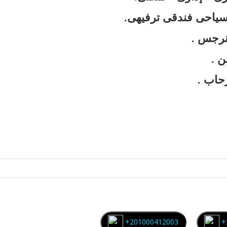
سياحى فندقى ترفيهى.
لنرجس .
ن .
حاب .
+201000412003
+