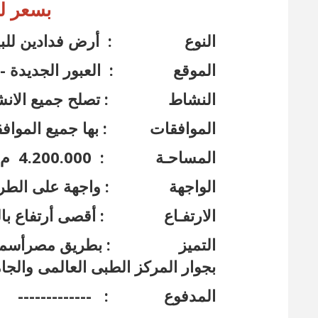
بسعر ل
النوع : أرض فدادين للبي
الموقع : العبور الجديدة - ا
النشاط : تصلح جميع الانشطة (
الموافقات : بها جميع المواف
المساحـة : 4.200.000 م² تقريباً تحت العجز والزيادة .
الواجهة : واجهة على الطري
الارتفـاع : أقصى أرتفاع با
التميز : بطريق مصرأسماعيلي
بجوار المركز الطبى العالمى والج
المدفوع : -------------