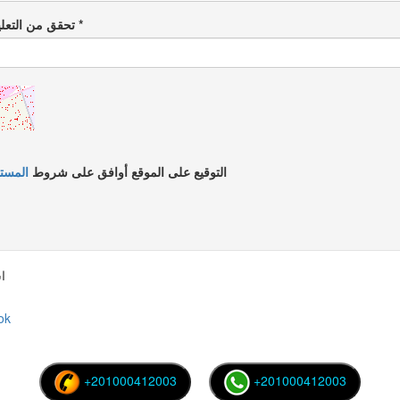
*
تحقق من التعليمات البرمجية
التوقيع على الموقع أوافق على شروط
المستخ
ا
ok
+201000412003
+201000412003