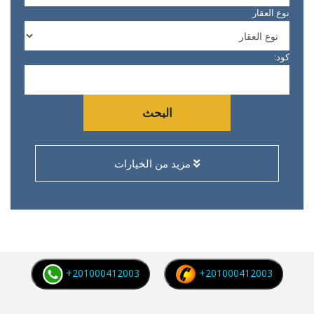
نوع العقار
كود:
البحث
مزيد من الخيارات
+201000412003
+201000412003