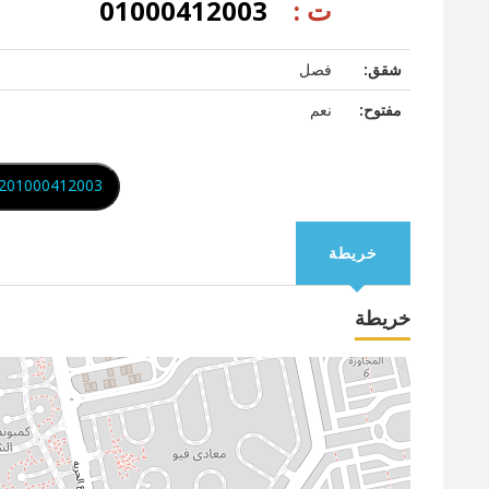
ت :
01000412003
شقق:
فصل
مفتوح:
نعم
201000412003
خريطة
خريطة