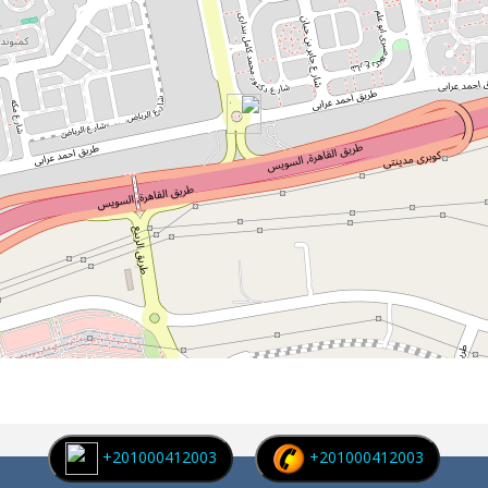
+201000412003
+201000412003