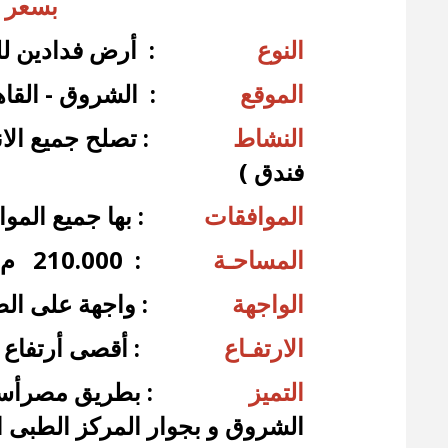
بسعر 
النوع
: أرض فدادين للب
الموقع
: الشروق - القاه
النشاط
: تصلح جميع الانشط
فندق )
الموافقات
: بها جميع المو
المساحـة
: 210.000 م² تقريباً تحت العجز والزيادة .
الواجهة
: واجهة على ال
الارتفـاع
: أقصى أرتفاع با
التميز
: بطريق مصرأسماعي
الشروق و بجوار المركز الطبى 