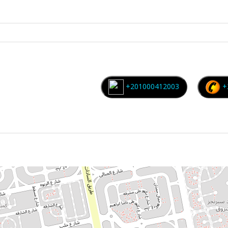
+201000412003
+