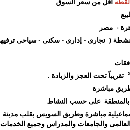
لقطه
أقل من سعر السوق
يع
رة - مصر
ة ( تجارى - إدارى - سكنى - سياحى ترفيهى
افقات
طريق مباشرة
لمنطقة على حسب النشاط
لية مباشرة وطريق السويس بقلب مدينة
العالمى والجامعات والمدراس وجميع الخدمات