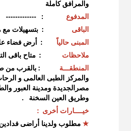
والمرافق كاملة
المدفوع
: -------------
الباقى
: بتسهيلات مع هيئة
المبنى حالياً
: أرض فضاء على
ملاحظات
: متاح باقى التفا
المنطقـــة
: بالقرب من طري
والمركز الطبى العالمى و الرحا
مصرالجديدة ومدينة العبور والطر
وطريق العين السخنة .
خيــــارات أخرى :
★
مطلوب ولدينا أراضى فدادين 