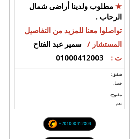
★
مطلوب ولدينا أراضى شمال
الرحاب .
تواصلوا معنا للمزيد من التفاصيل
المستشار /
سمير عبد الفتاح
ت :
01000412003
شقق:
فصل
مفتوح:
نعم
+201000412003