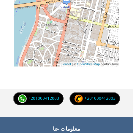
Leaflet
| ©
OpenStreetMap
contributors
+201000412003
+201000412003
معلومات عنا