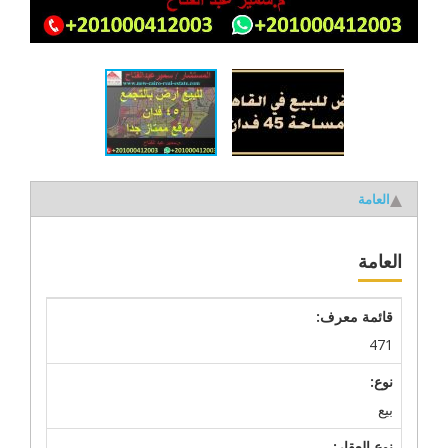
العامة
العامة
قائمة معرف:
471
نوع:
بيع
نوع العقار: