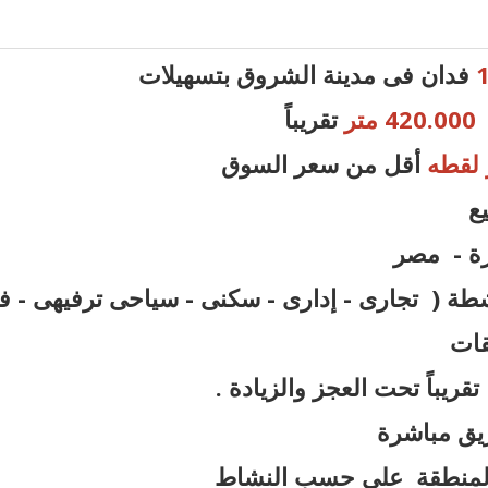
فدان فى مدينة الشروق بتسهيلات
420.000 متر
تقريباً
لقطه
أقل من سعر السوق
يع
رة - مصر
شطة ( تجارى - إدارى - سكنى - سياحى ترفيهى - ف
فقات
يق مباشرة
المنطقة على حسب النشاط