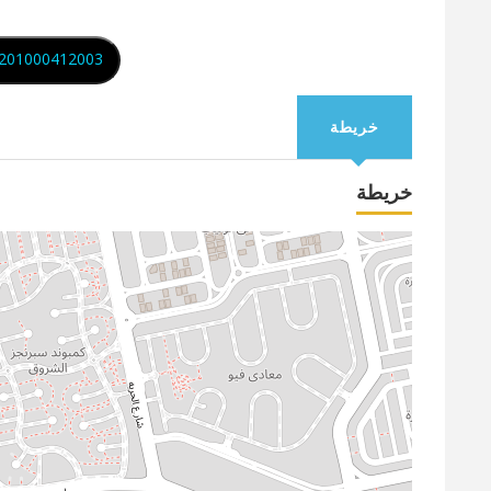
201000412003
خريطة
خريطة