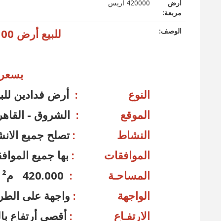
أرض
420000 آريس
مربعة:
الوصف:
للبيع أرض 100
بسعر 
النوع :
أرض فدادين للب
الموقع :
الشروق - القاه
النشاط :
تصلح جميع الان
الموافقات :
بها جميع الموا
المساحـة :
420.000 م² تقريباً تحت العجز والزيادة .
الواجهة :
واجهة على الطر
الارتفـاع :
أقصى أرتفاع ب