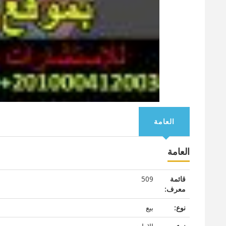
العامة
العامة
قائمة
509
معرف:
نوع:
بيع