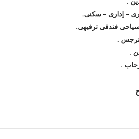
ين .
جارى – إدارى – سكنى.
سياحى فندقى ترفيهى.
لنرجس .
طن .
حاب .
ح