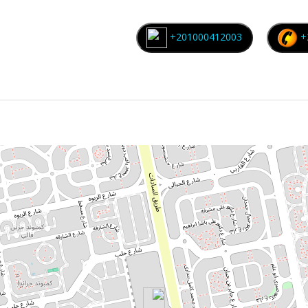
+201000412003
+