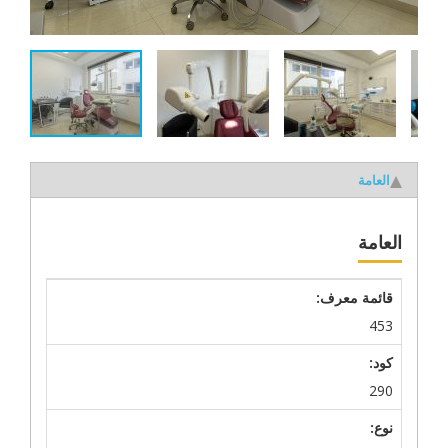
العامة
العامة
قائمة معرف:
453
كود:
290
نوع: