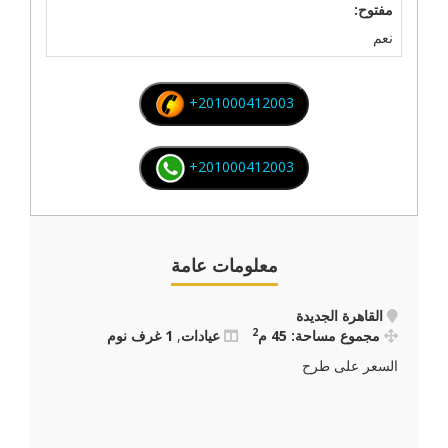
مفتوح:
نعم
+201000412003
+201000412003
معلومات عامة
القاهرة الجديدة
2
مجموع مساحة: 45 م
عيادات
,
1 غرف نوم
السعر على طرح