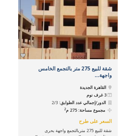
شقة للبيع 275 متر بالتجمع الخامس
واجهة...
دور2بجوارالرحاب...
القاهرة الجديدة
ال
3 غرف نوم
3 غرف نوم
الدور/إجمالي عدد الطوابق:
2/3
ا
2
مجموع مساحة: 275 م
م
السعر على طرح
السع
شقة للبيع 275 متربالتجمع واجهة بحرى