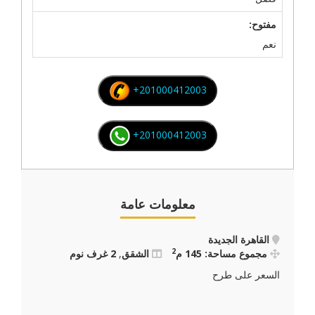
مفتوح:
نعم
+201000412003
+201000412003
معلومات عامة
القاهرة الجديدة
2
مجموع مساحة: 145 م
الشقق
,
2 غرف نوم
السعر على طرح