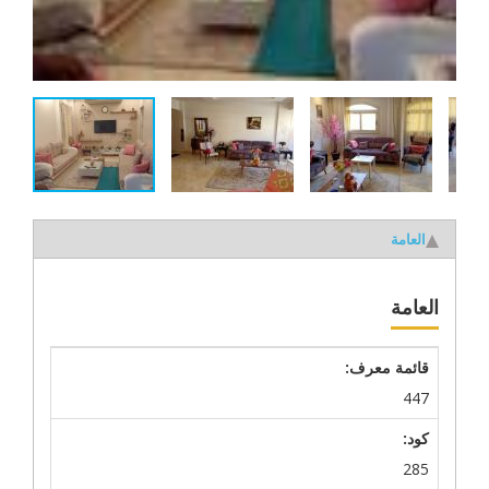
العامة
العامة
قائمة معرف:
447
كود:
285